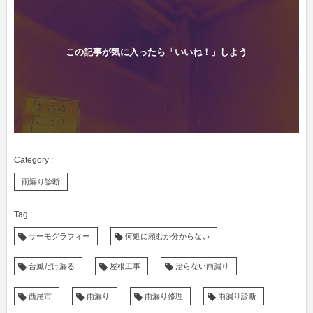
この記事が気に入ったら「いいね！」しよう
雨漏り診断
サーモグラフィー
何処に頼むか分からない
台風だけ漏る
屋根工事
治らない雨漏り
西尾市
雨漏り
雨漏り修理
雨漏り診断